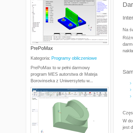
Dar
Inte
Na ś
Różni
darm
PrePoMax
nakła
Kategoria:
Programy obliczeniowe
PrePoMax to w pełni darmowy
Sama
program MES autorstwa dr Mateja
Borovinseka z Uniwersytetu w...
Częst
W dob
jest 