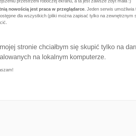
jszeniu przestrzeni roboczej ekranu, a ta jest zawsze zbyt mała :)
tnią nowością jest praca w przeglądarce
. Jeden serwis umożliwia
dostępne dla wszystkich (pliki można zapisać tylko na zewnętrznym s
cić.
mojej stronie chciałbym się skupić tylko na 
talowanych na lokalnym komputerze.
aszam!