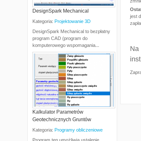
zmnie
Osta
DesignSpark Mechanical
jest 
Kategoria:
Projektowanie 3D
zapła
DesignSpark Mechanical to bezpłatny
program CAD (program do
komputerowego wspomagania...
Na 
ins
Zapr
Kalkulator Parametrów
Geotechnicznych Gruntów
Kategoria:
Programy obliczeniowe
Program ten umożliwia ustalenie