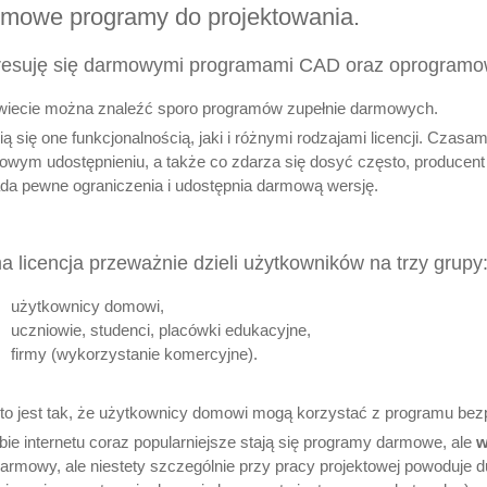
mowe programy do projektowania.
resuję się darmowymi programami CAD oraz oprogramow
wiecie można znaleźć sporo programów zupełnie darmowych.
ą się one funkcjonalnością, jaki i różnymi rodzajami licencji. Cza
owym udostępnieniu, a także co zdarza się dosyć często, producen
da pewne ograniczenia i udostępnia darmową wersję.
 licencja przeważnie dzieli użytkowników na trzy grupy
użytkownicy domowi,
uczniowie, studenci, placówki edukacyjne,
firmy (wykorzystanie komercyjne).
o jest tak, że użytkownicy domowi mogą korzystać z programu bezpł
ie internetu coraz popularniejsze stają się programy darmowe, ale
w
darmowy, ale niestety szczególnie przy pracy projektowej powoduje 