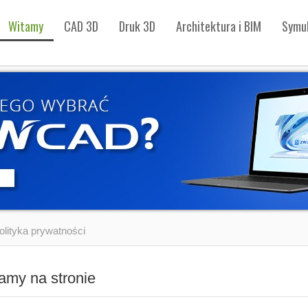
Witamy
CAD 3D
Druk 3D
Architektura i BIM
Symul
olityka prywatności
amy na stronie