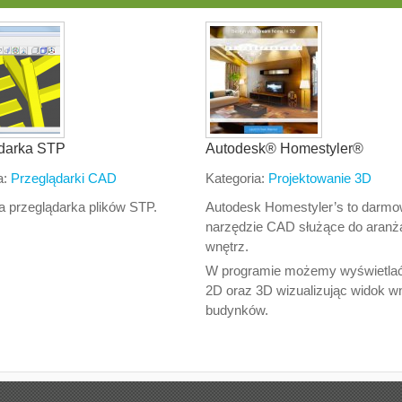
darka STP
Autodesk® Homestyler®
a:
Przeglądarki CAD
Kategoria:
Projektowanie 3D
 przeglądarka plików STP.
Autodesk Homestyler’s to darm
narzędzie CAD służące do aranża
wnętrz.
W programie możemy wyświetlać
2D oraz 3D wizualizując widok w
budynków.