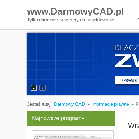
www.DarmowyCAD.pl
Tylko darmowe programy do projektowania
1
2
Jesteś tutaj:
Darmowy CAD
Informacje prawne
P
Najnowsze programy
Wit