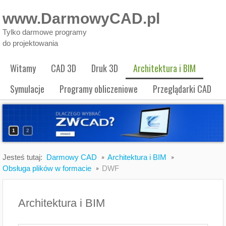
www.DarmowyCAD.pl
Tylko darmowe programy
do projektowania
Witamy
CAD 3D
Druk 3D
Architektura i BIM
Symulacje
Programy obliczeniowe
Przeglądarki CAD
1
2
Jesteś tutaj:
Darmowy CAD
Architektura i BIM
Obsługa plików w formacie
DWF
Architektura i BIM