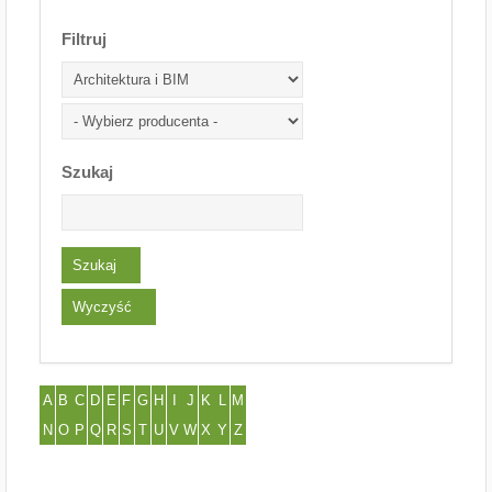
Filtruj
Szukaj
A
B
C
D
E
F
G
H
I
J
K
L
M
N
O
P
Q
R
S
T
U
V
W
X
Y
Z