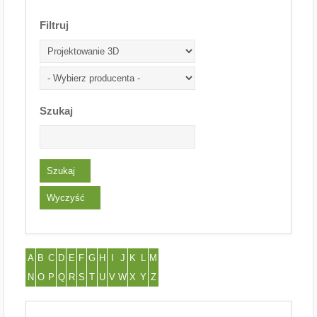
Filtruj
Szukaj
A
B
C
D
E
F
G
H
I
J
K
L
M
N
O
P
Q
R
S
T
U
V
W
X
Y
Z