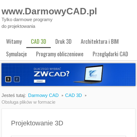
www.DarmowyCAD.pl
Tylko darmowe programy
do projektowania
Witamy
CAD 3D
Druk 3D
Architektura i BIM
Symulacje
Programy obliczeniowe
Przeglądarki CAD
1
2
Jesteś tutaj:
Darmowy CAD
CAD 3D
Obsługa plików w formacie
Projektowanie 3D