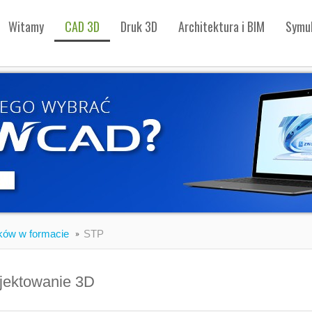
Witamy
CAD 3D
Druk 3D
Architektura i BIM
Symul
ików w formacie
STP
jektowanie 3D