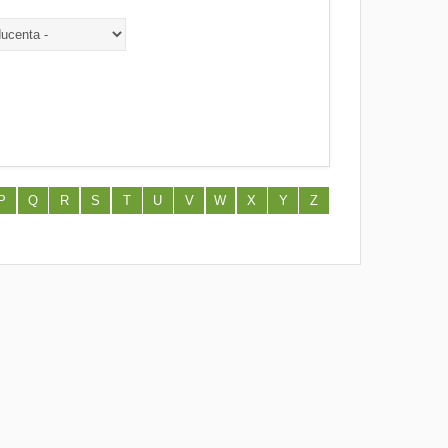
P
Q
R
S
T
U
V
W
X
Y
Z