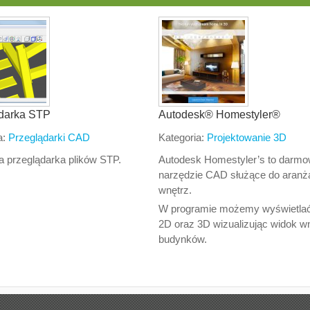
darka STP
Autodesk® Homestyler®
a:
Przeglądarki CAD
Kategoria:
Projektowanie 3D
 przeglądarka plików STP.
Autodesk Homestyler’s to darm
narzędzie CAD służące do aranża
wnętrz.
W programie możemy wyświetlać
2D oraz 3D wizualizując widok w
budynków.