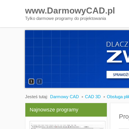
www.DarmowyCAD.pl
Tylko darmowe programy do projektowania
1
2
Jesteś tutaj:
Darmowy CAD
CAD 3D
Obsługa pl
Najnowsze programy
Pro