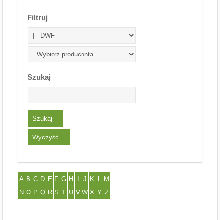
Filtruj
Szukaj
A
B
C
D
E
F
G
H
I
J
K
L
M
N
O
P
Q
R
S
T
U
V
W
X
Y
Z