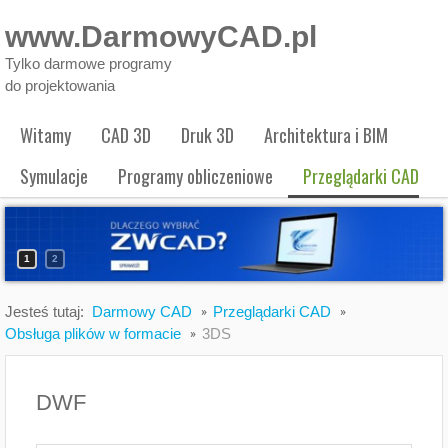
www.DarmowyCAD.pl
Tylko darmowe programy
do projektowania
Witamy
CAD 3D
Druk 3D
Architektura i BIM
Symulacje
Programy obliczeniowe
Przeglądarki CAD
1
2
Jesteś tutaj:
Darmowy CAD
Przeglądarki CAD
Obsługa plików w formacie
3DS
DWF