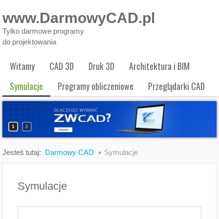
www.DarmowyCAD.pl
Tylko darmowe programy
do projektowania
Witamy
CAD 3D
Druk 3D
Architektura i BIM
Symulacje
Programy obliczeniowe
Przeglądarki CAD
1
2
Jesteś tutaj:
Darmowy CAD
Symulacje
Symulacje