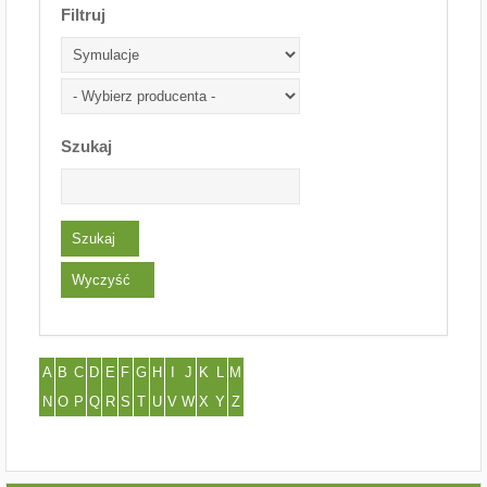
Filtruj
Szukaj
A
B
C
D
E
F
G
H
I
J
K
L
M
N
O
P
Q
R
S
T
U
V
W
X
Y
Z