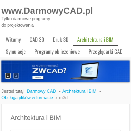
www.DarmowyCAD.pl
Tylko darmowe programy
do projektowania
Witamy
CAD 3D
Druk 3D
Architektura i BIM
Symulacje
Programy obliczeniowe
Przeglądarki CAD
1
2
Jesteś tutaj:
Darmowy CAD
Architektura i BIM
Obsługa plików w formacie
m3d
Architektura i BIM