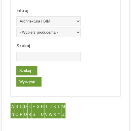
Filtruj
Szukaj
A
B
C
D
E
F
G
H
I
J
K
L
M
N
O
P
Q
R
S
T
U
V
W
X
Y
Z