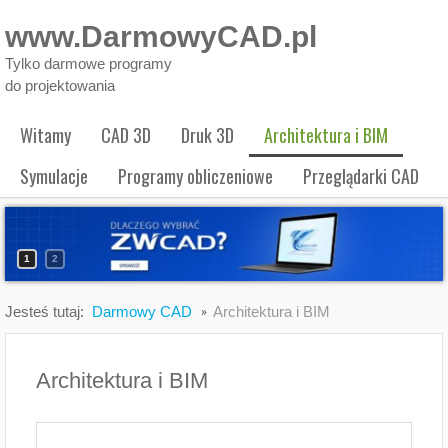
www.DarmowyCAD.pl
Tylko darmowe programy
do projektowania
Witamy
CAD 3D
Druk 3D
Architektura i BIM
Symulacje
Programy obliczeniowe
Przeglądarki CAD
1
2
Jesteś tutaj:
Darmowy CAD
Architektura i BIM
Architektura i BIM