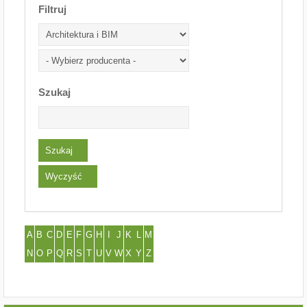
Filtruj
Szukaj
A
B
C
D
E
F
G
H
I
J
K
L
M
N
O
P
Q
R
S
T
U
V
W
X
Y
Z