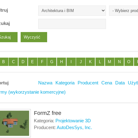
ltruj
zukaj
B
C
D
E
F
G
H
I
J
K
L
M
N
O
rtuj
Nazwa
Kategoria
Producent
Cena
Data
Użyt
rmy (wykorzystanie komercyjne)
FormZ free
Kategoria:
Projektowanie 3D
Producent:
AutoDesSys, Inc.