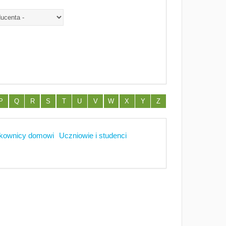
P
Q
R
S
T
U
V
W
X
Y
Z
kownicy domowi
Uczniowie i studenci