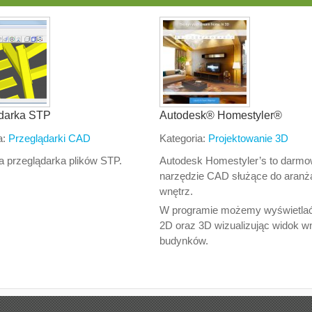
darka STP
Autodesk® Homestyler®
a:
Przeglądarki CAD
Kategoria:
Projektowanie 3D
 przeglądarka plików STP.
Autodesk Homestyler’s to darm
narzędzie CAD służące do aranża
wnętrz.
W programie możemy wyświetlać
2D oraz 3D wizualizując widok w
budynków.