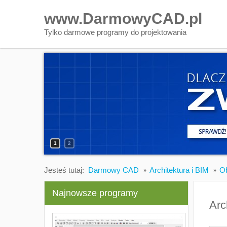
www.DarmowyCAD.pl
Tylko darmowe programy do projektowania
1
2
Jesteś tutaj:
Darmowy CAD
Architektura i BIM
Ob
Najnowsze programy
Arc