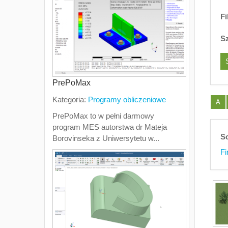
Fi
S
PrePoMax
Kategoria:
Programy obliczeniowe
A
PrePoMax to w pełni darmowy
program MES autorstwa dr Mateja
So
Borovinseka z Uniwersytetu w...
Fi