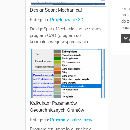
form
DesignSpark Mechanical
proj
Kategoria:
Projektowanie 3D
do z
pods
DesignSpark Mechanical to bezpłatny
program CAD (program do
Wię
komputerowego wspomagania...
Kalkulator Parametrów
Geotechnicznych Gruntów
Kategoria:
Programy obliczeniowe
Program ten umożliwia ustalenie