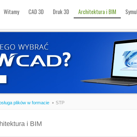
Witamy
CAD 3D
Druk 3D
Architektura i BIM
Symul
sługa plików w formacie
STP
hitektura i BIM